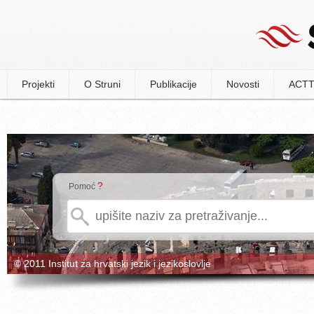
Projekti
O Struni
Publikacije
Novosti
ACTT
?
Pomoć
© 2011 Institut za hrvatski jezik i jezikoslovlje