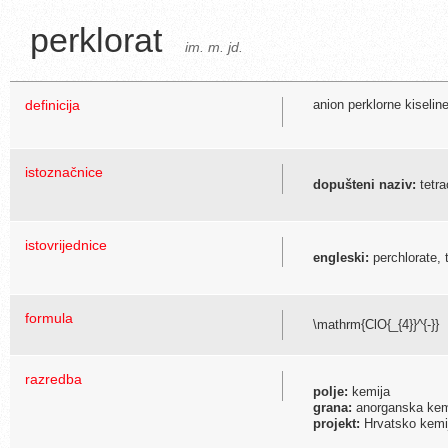
perklorat
im. m. jd.
definicija
anion perklorne kiselin
istoznačnice
dopušteni naziv:
tetra
istovrijednice
engleski:
perchlorate, 
formula
\mathrm{ClO{_{4}}^{-}}
razredba
polje:
kemija
grana:
anorganska kem
projekt:
Hrvatsko kemijs