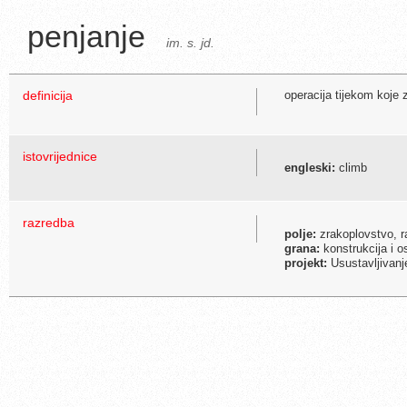
penjanje
im. s. jd.
definicija
operacija tijekom koje 
istovrijednice
engleski:
climb
razredba
polje:
zrakoplovstvo, r
grana:
konstrukcija i os
projekt:
Usustavljivanj