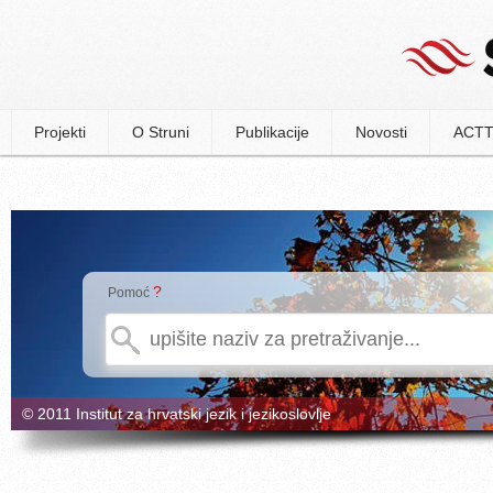
Projekti
O Struni
Publikacije
Novosti
ACTT
?
Pomoć
© 2011 Institut za hrvatski jezik i jezikoslovlje