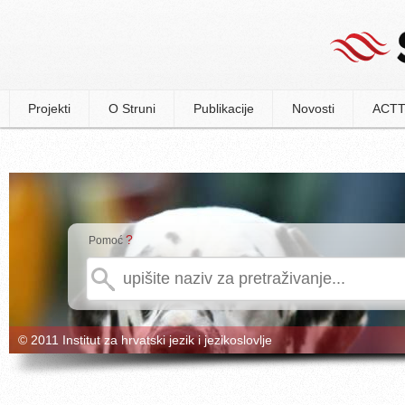
Projekti
O Struni
Publikacije
Novosti
ACTT
?
Pomoć
© 2011 Institut za hrvatski jezik i jezikoslovlje