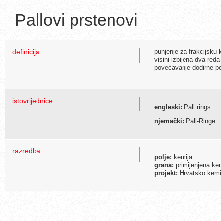
Pallovi prstenovi
definicija
punjenje za frakcijsku k
visini izbijena dva reda
povećavanje dodirne pov
istovrijednice
engleski:
Pall rings
njemački:
Pall-Ringe
razredba
polje:
kemija
grana:
primijenjena ke
projekt:
Hrvatsko kemijs