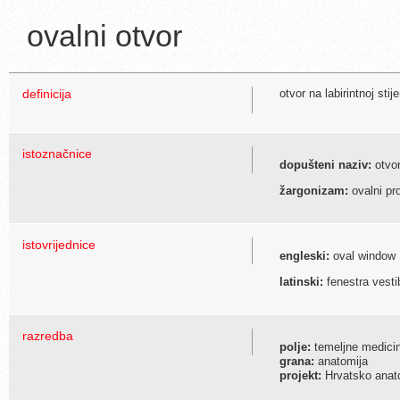
ovalni otvor
definicija
otvor na labirintnoj sti
istoznačnice
dopušteni naziv:
otvor
žargonizam:
ovalni pro
istovrijednice
engleski:
oval window
latinski:
fenestra vestib
razredba
polje:
temeljne medici
grana:
anatomija
projekt:
Hrvatsko anato