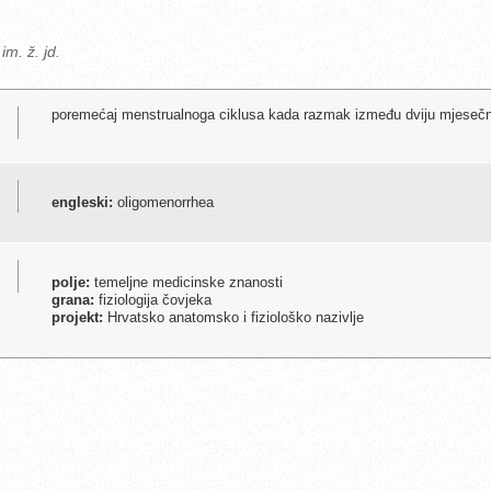
im. ž. jd.
poremećaj menstrualnoga ciklusa kada razmak između dviju mjesečni
engleski:
oligomenorrhea
polje:
temeljne medicinske znanosti
grana:
fiziologija čovjeka
projekt:
Hrvatsko anatomsko i fiziološko nazivlje