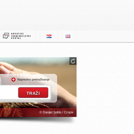
Napredno pretraživanje
© Danijel Soldo / Cropix