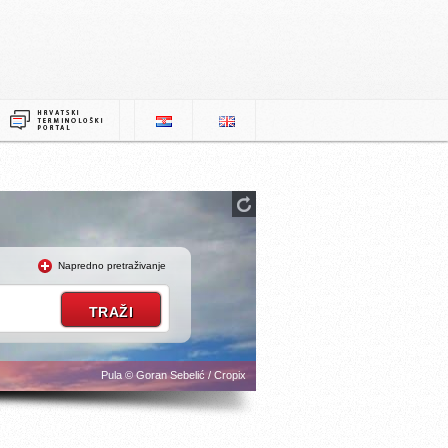
Napredno pretraživanje
Pula © Goran Sebelić / Cropix