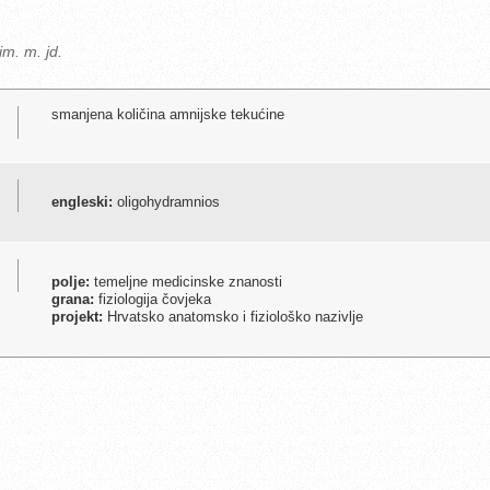
im. m. jd.
smanjena količina amnijske tekućine
engleski:
oligohydramnios
polje:
temeljne medicinske znanosti
grana:
fiziologija čovjeka
projekt:
Hrvatsko anatomsko i fiziološko nazivlje