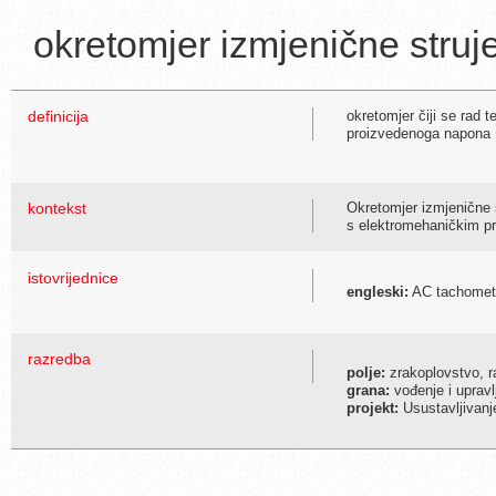
okretomjer izmjenične struj
definicija
okretomjer čiji se rad 
proizvedenoga napona
kontekst
Okretomjer izmjenične s
s elektromehaničkim p
istovrijednice
engleski:
AC tachomet
razredba
polje:
zrakoplovstvo, r
grana:
vođenje i upravl
projekt:
Usustavljivanj