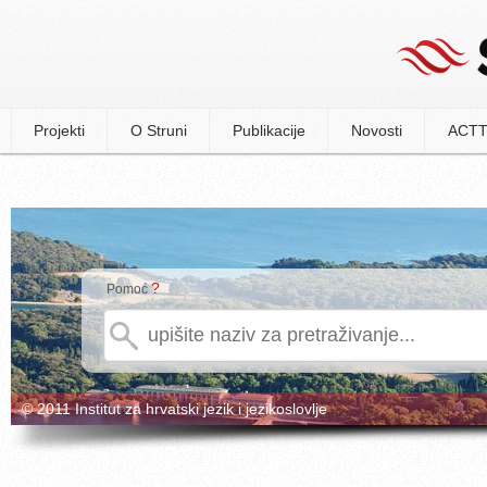
Projekti
O Struni
Publikacije
Novosti
ACTT
?
Pomoć
© 2011 Institut za hrvatski jezik i jezikoslovlje