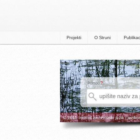
Projekti
O Struni
Publikac
?
Pomoć
© 2011 Institut za hrvatski jezik i jeziko