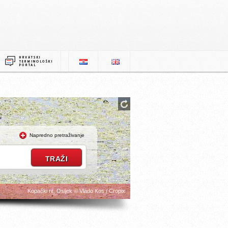
Napredno pretraživanje
Kopački rit, Osijek © Vlado Kos / Cropix