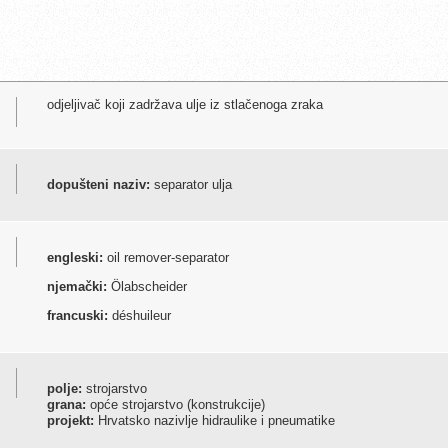
odjeljivač koji zadržava ulje iz stlačenoga zraka
dopušteni naziv:
separator ulja
engleski:
oil remover-separator
njemački:
Ölabscheider
francuski:
déshuileur
polje:
strojarstvo
grana:
opće strojarstvo (konstrukcije)
projekt:
Hrvatsko nazivlje hidraulike i pneumatike