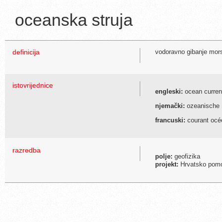
oceanska struja
definicija
vodoravno gibanje mor
istovrijednice
engleski:
ocean curren
njemački:
ozeanische
francuski:
courant océ
razredba
polje:
geofizika
projekt:
Hrvatsko pomor