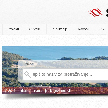
Projekti
O Struni
Publikacije
Novosti
ACTT
?
Pomoć
© 2011 Institut za hrvatski jezik i jezikoslovlje