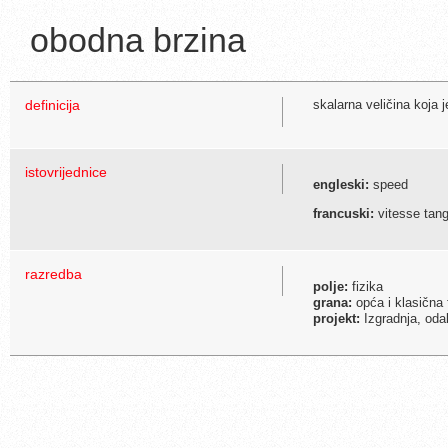
obodna brzina
definicija
skalarna veličina koja 
istovrijednice
engleski:
speed
francuski:
vitesse tang
razredba
polje:
fizika
grana:
opća i klasična 
projekt:
Izgradnja, odab