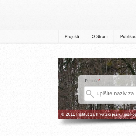
Projekti
O Struni
Publikac
?
Pomoć
© 2011 Institut za hrvatski jezik i jeziko