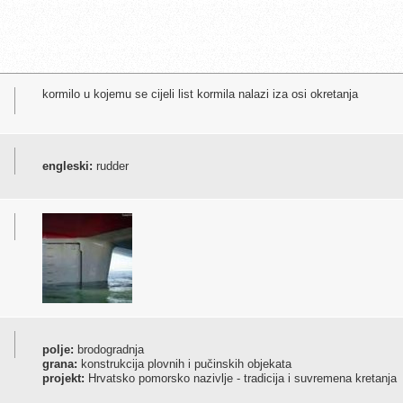
kormilo u kojemu se cijeli list kormila nalazi iza osi okretanja
engleski:
rudder
polje:
brodogradnja
grana:
konstrukcija plovnih i pučinskih objekata
projekt:
Hrvatsko pomorsko nazivlje - tradicija i suvremena kretanja