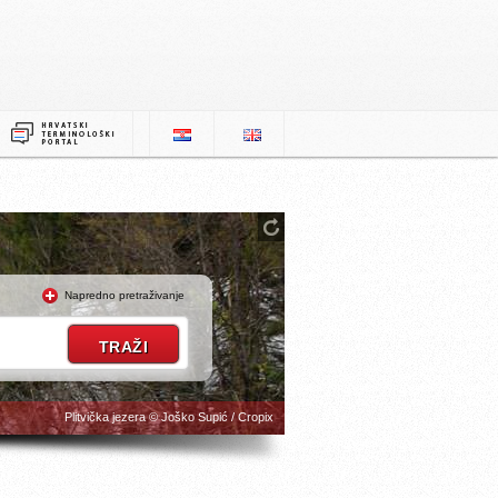
Napredno pretraživanje
Plitvička jezera © Joško Supić / Cropix