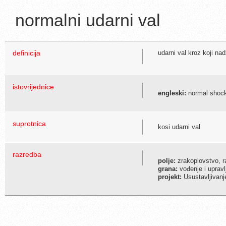
normalni udarni val
definicija
udarni val kroz koji na
istovrijednice
engleski:
normal shoc
suprotnica
kosi udarni val
razredba
polje:
zrakoplovstvo, r
grana:
vođenje i upravl
projekt:
Usustavljivanj