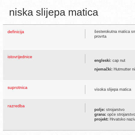
niska slijepa matica
definicija
šesterokutna matica sm
provrta
istovrijednice
engleski:
cap nut
njemački:
Hutmutter n
suprotnica
visoka slijepa matica
razredba
polje:
strojarstvo
grana:
opće strojarstvo
projekt:
Hrvatsko naziv