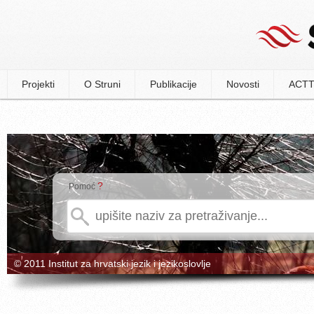
Projekti
O Struni
Publikacije
Novosti
ACTT
?
Pomoć
© 2011 Institut za hrvatski jezik i jezikoslovlje