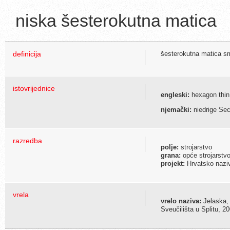
niska šesterokutna matica
definicija
šesterokutna matica s
istovrijednice
engleski:
hexagon thin
njemački:
niedrige Se
razredba
polje:
strojarstvo
grana:
opće strojarstvo
projekt:
Hrvatsko naziv
vrela
vrelo naziva:
Jelaska, D
Sveučilišta u Splitu, 20