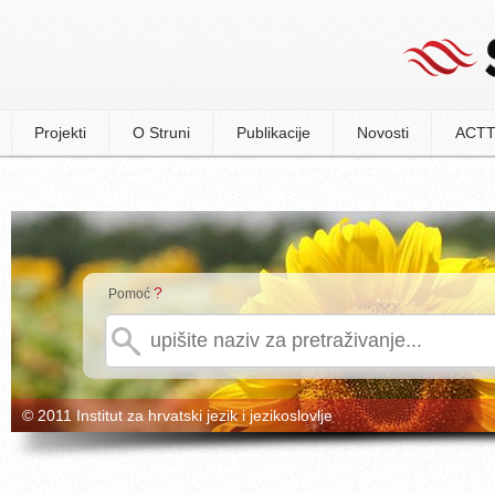
Projekti
O Struni
Publikacije
Novosti
ACTT
?
Pomoć
© 2011 Institut za hrvatski jezik i jezikoslovlje