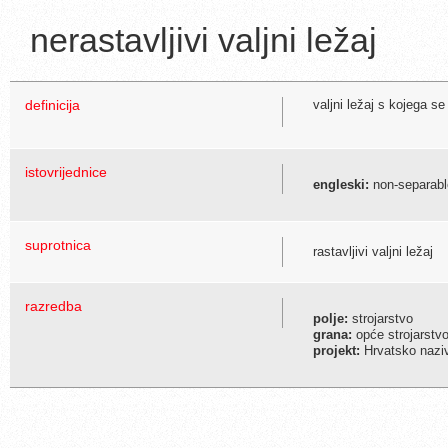
nerastavljivi valjni ležaj
definicija
valjni ležaj s kojega se
istovrijednice
engleski:
non-separable
suprotnica
rastavljivi valjni ležaj
razredba
polje:
strojarstvo
grana:
opće strojarstvo
projekt:
Hrvatsko naziv