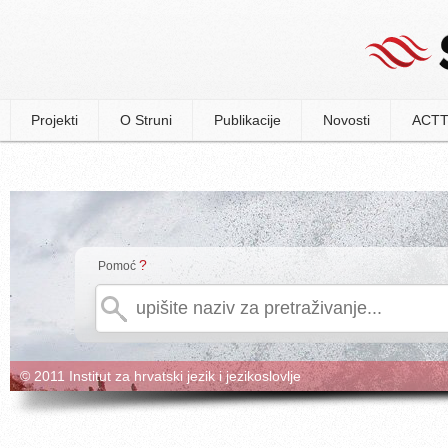
Projekti
O Struni
Publikacije
Novosti
ACTT
?
Pomoć
© 2011 Institut za hrvatski jezik i jezikoslovlje