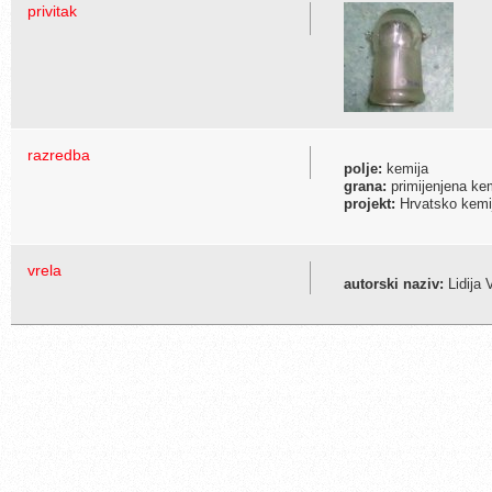
privitak
razredba
polje:
kemija
grana:
primijenjena ke
projekt:
Hrvatsko kemijs
vrela
autorski naziv:
Lidija 