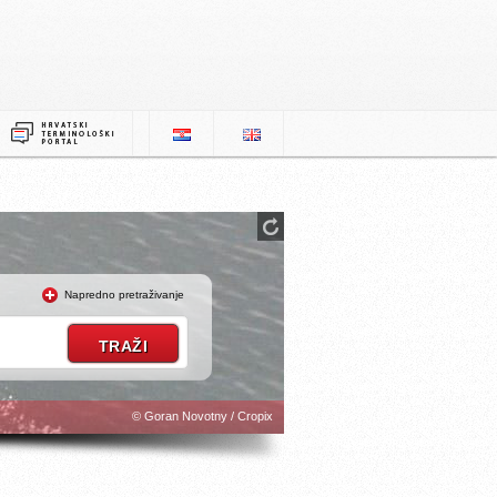
Napredno pretraživanje
© Goran Novotny / Cropix