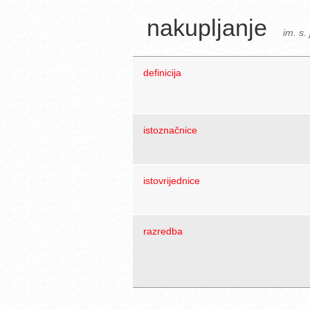
nakupljanje
im. s. 
definicija
istoznačnice
istovrijednice
razredba