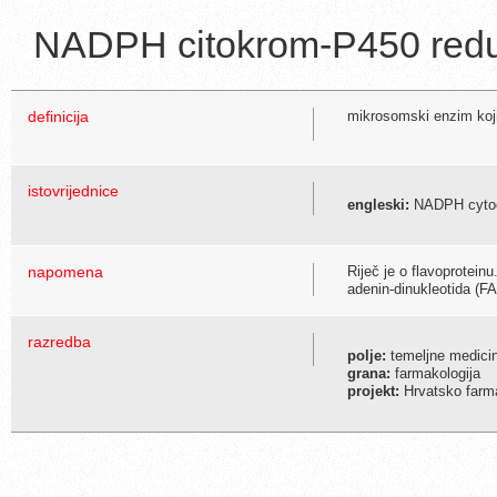
NADPH citokrom-P450 red
definicija
mikrosomski enzim koji
istovrijednice
engleski:
NADPH cytoc
napomena
Riječ je o flavoprotein
adenin-dinukleotida (FA
razredba
polje:
temeljne medici
grana:
farmakologija
projekt:
Hrvatsko farma