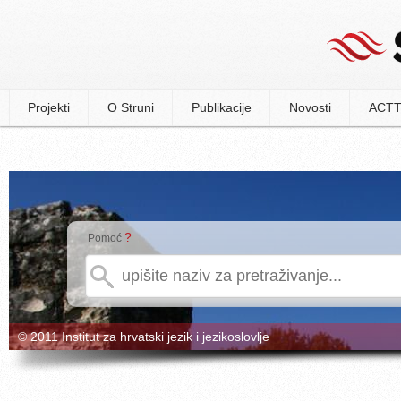
Projekti
O Struni
Publikacije
Novosti
ACTT
?
Pomoć
© 2011 Institut za hrvatski jezik i jezikoslovlje