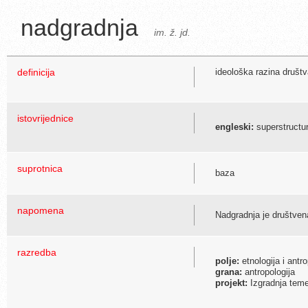
nadgradnja
im. ž. jd.
definicija
ideološka razina društva
istovrijednice
engleski:
superstructu
suprotnica
baza
napomena
Nadgradnja je društvena
razredba
polje:
etnologija i antro
grana:
antropologija
projekt:
Izgradnja temel