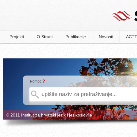
Projekti
O Struni
Publikacije
Novosti
ACTT
?
Pomoć
© 2011 Institut za hrvatski jezik i jezikoslovlje