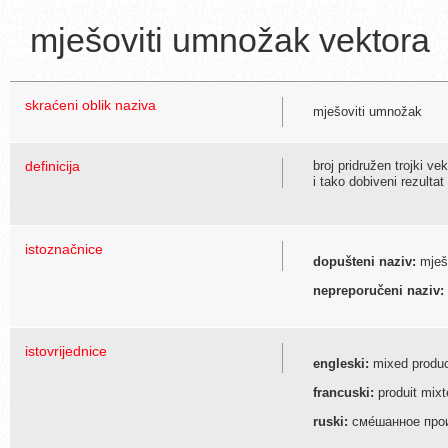
mješoviti umnožak vektora
skraćeni oblik naziva
mješoviti umnožak
definicija
broj pridružen trojki v
i tako dobiveni rezult
istoznačnice
dopušteni naziv:
mješo
nepreporučeni naziv:
istovrijednice
engleski:
mixed product
francuski:
produit mixt
ruski:
сме́шанное прои