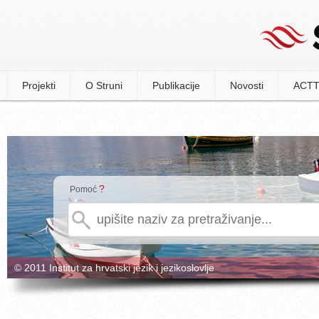
Projekti
O Struni
Publikacije
Novosti
ACTT
?
Pomoć
© 2011 Institut za hrvatski jezik i jezikoslovlje