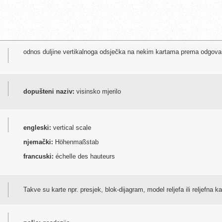
odnos duljine vertikalnoga odsječka na nekim kartama prema odgovaraj
dopušteni naziv:
visinsko mjerilo
engleski:
vertical scale
njemački:
Höhenmaßstab
francuski:
échelle des hauteurs
Takve su karte npr. presjek, blok-dijagram, model reljefa ili reljefna ka