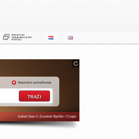
Napredno pretraživanje
Kaštel Stari © Zvonimir Barišin / Cropix