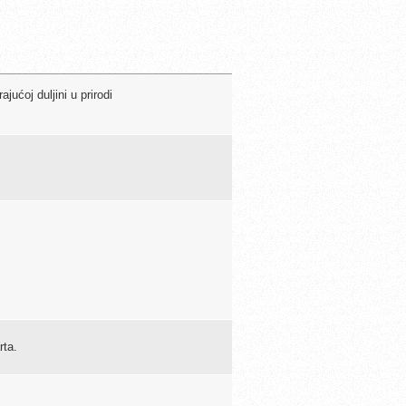
ućoj duljini u prirodi
rta.