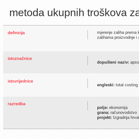
metoda ukupnih troškova za
definicija
mjerenje zaliha prema k
zalihama proizvodnje i
istoznačnice
dopušteni naziv:
apsor
istovrijednice
engleski:
total costing
razredba
polje:
ekonomija
grana:
računovodstvo
projekt:
Izgradnja hrva