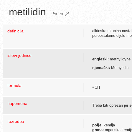
metilidin
im. m. jd.
definicija
alkinska skupina nasta
poreostalome dijelu mo
istovrijednice
engleski:
methylidyne
njemački:
Methylidin
formula
≡CH
napomena
Treba biti oprezan jer 
razredba
polje:
kemija
grana:
organska kemij