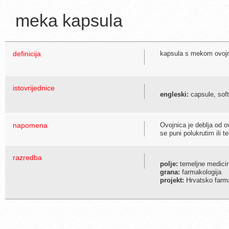
meka kapsula
definicija
kapsula s mekom ovojni
istovrijednice
engleski:
capsule, soft
napomena
Ovojnica je deblja od o
se puni polukrutim ili 
razredba
polje:
temeljne medici
grana:
farmakologija
projekt:
Hrvatsko farma