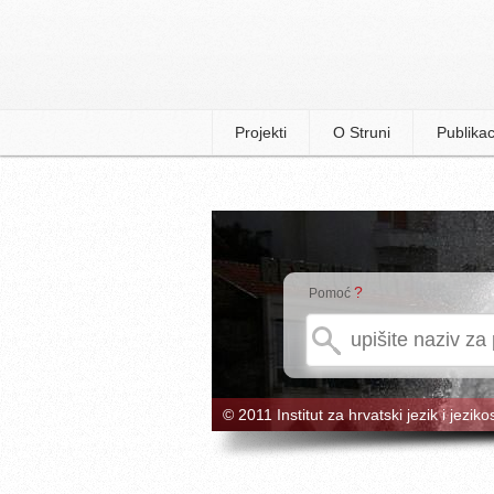
Projekti
O Struni
Publikac
?
Pomoć
© 2011 Institut za hrvatski jezik i jeziko