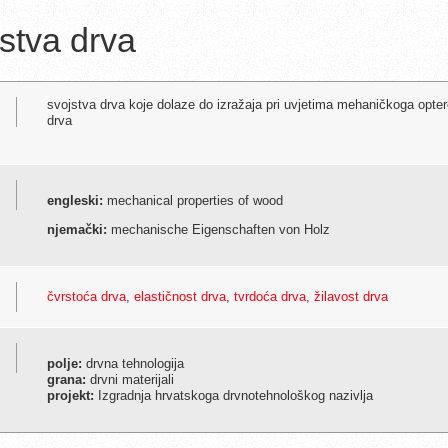
stva drva
svojstva drva koje dolaze do izražaja pri uvjetima mehaničkoga optere
drva
engleski:
mechanical properties of wood
njemački:
mechanische Eigenschaften von Holz
čvrstoća drva
,
elastičnost drva
,
tvrdoća drva
,
žilavost drva
polje:
drvna tehnologija
grana:
drvni materijali
projekt:
Izgradnja hrvatskoga drvnotehnološkog nazivlja