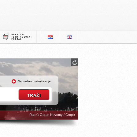
Napredno pretraživanje
Rab © Goran Novotny / Cropix