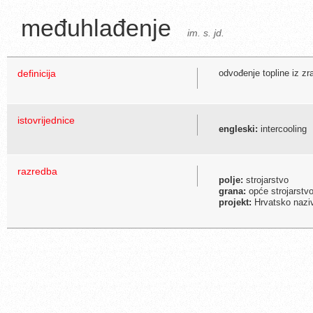
međuhlađenje
im. s. jd.
definicija
odvođenje topline iz zr
istovrijednice
engleski:
intercooling
razredba
polje:
strojarstvo
grana:
opće strojarstvo
projekt:
Hrvatsko naziv