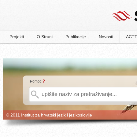
Projekti
O Struni
Publikacije
Novosti
ACTT
?
Pomoć
© 2011 Institut za hrvatski jezik i jezikoslovlje