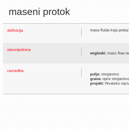
maseni protok
definicija
masa fluida koja prola
istovrijednice
engleski:
mass flow ra
razredba
polje:
strojarstvo
grana:
opće strojarstvo
projekt:
Hrvatsko naziv