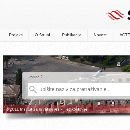
Projekti
O Struni
Publikacije
Novosti
ACTT
?
Pomoć
© 2011 Institut za hrvatski jezik i jezikoslovlje