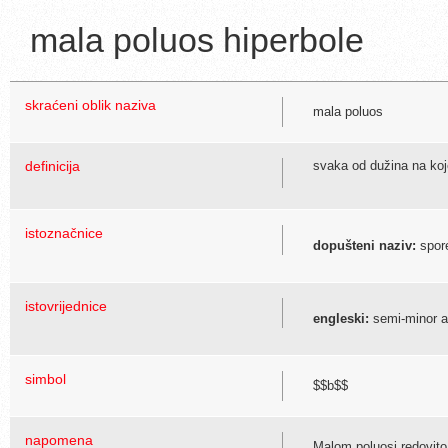
mala poluos hiperbole
skraćeni oblik naziva
mala poluos
definicija
svaka od dužina na koje
istoznačnice
dopušteni naziv:
spore
istovrijednice
engleski:
semi-minor ax
simbol
$$b$$
napomena
Malom poluosi redovito 