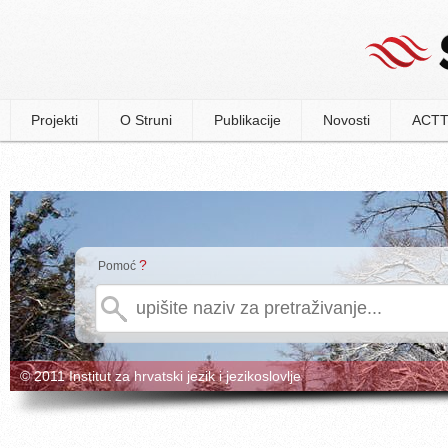
Projekti
O Struni
Publikacije
Novosti
ACTT
?
Pomoć
© 2011 Institut za hrvatski jezik i jezikoslovlje