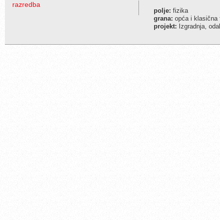
razredba
polje:
fizika
grana:
opća i klasična 
projekt:
Izgradnja, odab