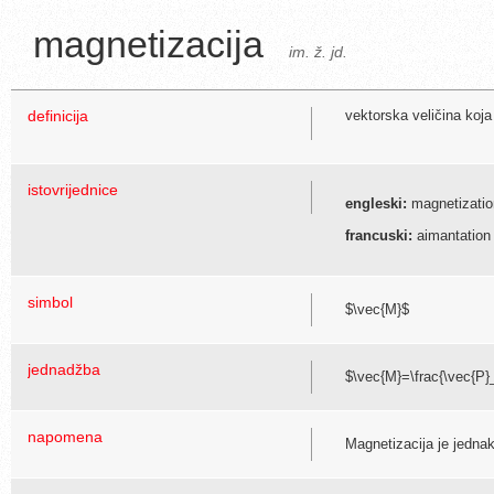
magnetizacija
im. ž. jd.
definicija
vektorska veličina koj
istovrijednice
engleski:
magnetizatio
francuski:
aimantation
simbol
$\vec{M}$
jednadžba
$\vec{M}=\frac{\vec{P}
napomena
Magnetizacija je jedna