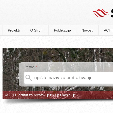
Projekti
O Struni
Publikacije
Novosti
ACTT
?
Pomoć
© 2011 Institut za hrvatski jezik i jezikoslovlje