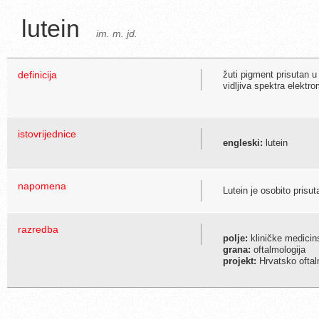
lutein
im. m. jd.
definicija
žuti pigment prisutan u
vidljiva spektra elekt
istovrijednice
engleski:
lutein
napomena
Lutein je osobito prisu
razredba
polje:
kliničke medicin
grana:
oftalmologija
projekt:
Hrvatsko oftal