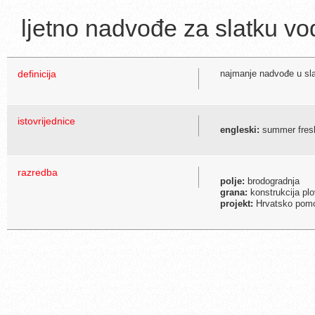
ljetno nadvođe za slatku vo
definicija
najmanje nadvođe u sla
istovrijednice
engleski:
summer fresh
razredba
polje:
brodogradnja
grana:
konstrukcija plo
projekt:
Hrvatsko pomor