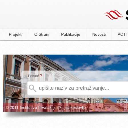
Projekti
O Struni
Publikacije
Novosti
ACTT
?
Pomoć
© 2011 Institut za hrvatski jezik i jezikoslovlje