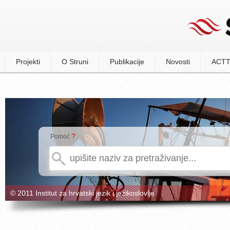
Projekti
O Struni
Publikacije
Novosti
ACTT
?
Pomoć
© 2011 Institut za hrvatski jezik i jezikoslovlje