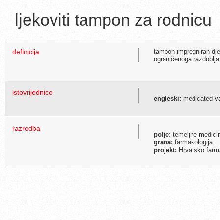
ljekoviti tampon za rodnicu
definicija
tampon impregniran djel
ograničenoga razdoblja
istovrijednice
engleski:
medicated va
razredba
polje:
temeljne medici
grana:
farmakologija
projekt:
Hrvatsko farma