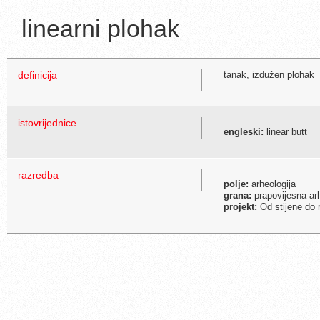
linearni plohak
definicija
tanak, izdužen plohak
istovrijednice
engleski:
linear butt
razredba
polje:
arheologija
grana:
prapovijesna arh
projekt:
Od stijene do 