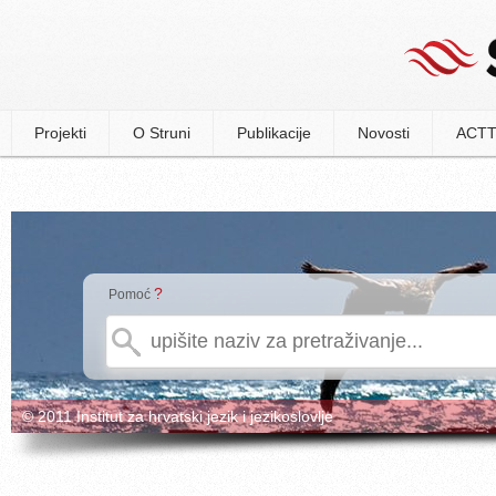
Projekti
O Struni
Publikacije
Novosti
ACTT
?
Pomoć
© 2011 Institut za hrvatski jezik i jezikoslovlje