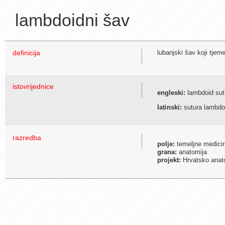
lambdoidni šav
definicija
lubanjski šav koji tjem
istovrijednice
engleski:
lambdoid sut
latinski:
sutura lambdo
razredba
polje:
temeljne medici
grana:
anatomija
projekt:
Hrvatsko anato