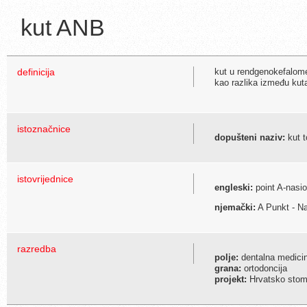
kut ANB
definicija
kut u rendgenokefalomet
kao razlika između ku
istoznačnice
dopušteni naziv:
kut t
istovrijednice
engleski:
point A-nasio
njemački:
A Punkt - Na
razredba
polje:
dentalna medici
grana:
ortodoncija
projekt:
Hrvatsko stoma