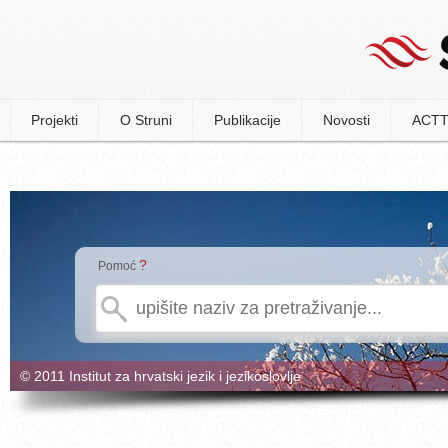
Projekti
O Struni
Publikacije
Novosti
ACTT
?
Pomoć
© 2011 Institut za hrvatski jezik i jezikoslovlje