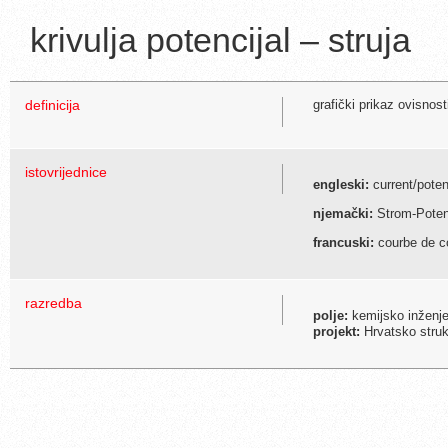
krivulja potencijal – struja
definicija
grafički prikaz ovisnos
istovrijednice
engleski:
current/poten
njemački:
Strom-Poten
francuski:
courbe de co
razredba
polje:
kemijsko inženje
projekt:
Hrvatsko struko