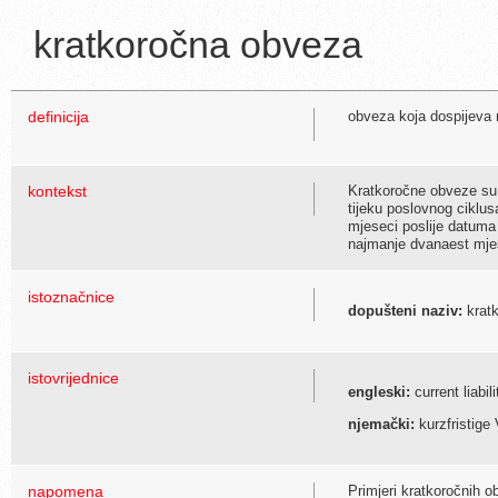
kratkoročna obveza
definicija
obveza koja dospijeva 
kontekst
Kratkoročne obveze su 
tijeku poslovnog ciklus
mjeseci poslije datuma
najmanje dvanaest mjes
istoznačnice
dopušteni naziv:
kratk
istovrijednice
engleski:
current liabili
njemački:
kurzfristige 
napomena
Primjeri kratkoročnih 