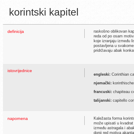
korintski kapitel
definicija
raskošno oblikovan kapi
reda od po osam motiv
koje izranjaju između l
postavljena u svakome u
pridržavaju abak konka
istovrijednice
engleski:
Corinthian ca
njemački:
korinthische
francuski:
chapiteau co
talijanski:
capitello cor
napomena
Kaležasta forma korints
može upisati u kvadrat p
između astragala i abak
donji red motiva akanta