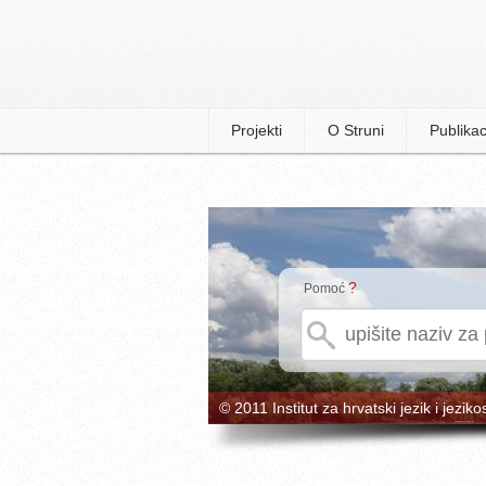
Projekti
O Struni
Publikac
?
Pomoć
© 2011 Institut za hrvatski jezik i jeziko