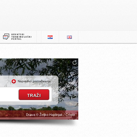
Napredno pretraživanje
Drava © Željko Hajdinjak / Cropix