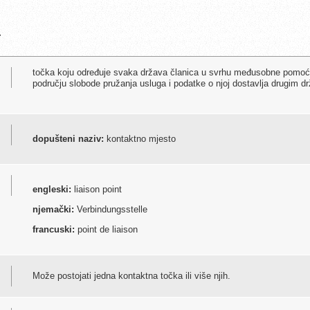
a
točka koju određuje svaka država članica u svrhu međusobne pomoći 
području slobode pružanja usluga i podatke o njoj dostavlja drugim d
dopušteni naziv:
kontaktno mjesto
engleski:
liaison point
njemački:
Verbindungsstelle
francuski:
point de liaison
Može postojati jedna kontaktna točka ili više njih.