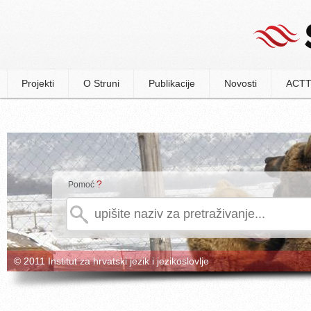
Projekti
O Struni
Publikacije
Novosti
ACTT
?
Pomoć
© 2011 Institut za hrvatski jezik i jezikoslovlje