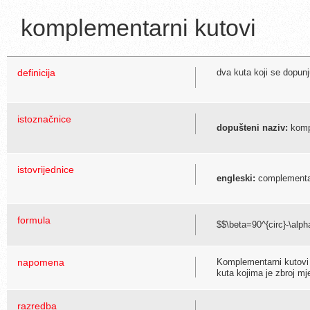
komplementarni kutovi
definicija
dva kuta koji se dopun
istoznačnice
dopušteni naziv:
komp
istovrijednice
engleski:
complementa
formula
$$\beta=90^{circ}-\alph
napomena
Komplementarni kutovi 
kuta kojima je zbroj mje
razredba