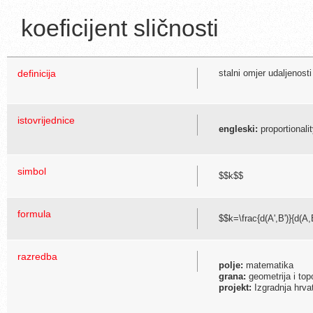
koeficijent sličnosti
definicija
stalni omjer udaljenosti
istovrijednice
engleski:
proportionalit
simbol
$$k$$
formula
$$k=\frac{d(A',B')}{d(A,
razredba
polje:
matematika
grana:
geometrija i top
projekt:
Izgradnja hrva