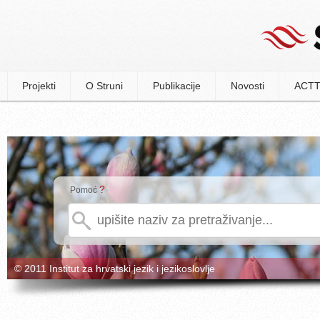
Projekti
O Struni
Publikacije
Novosti
ACTT
?
Pomoć
© 2011 Institut za hrvatski jezik i jezikoslovlje