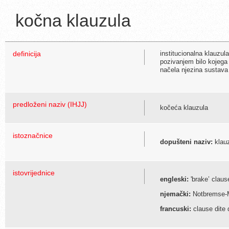
kočna klauzula
definicija
institucionalna klauzu
pozivanjem bilo kojega
načela njezina sustava 
predloženi naziv (IHJJ)
kočeća klauzula
istoznačnice
dopušteni naziv:
klau
istovrijednice
engleski:
'brake’ claus
njemački:
Notbremse-
francuski:
clause dite d