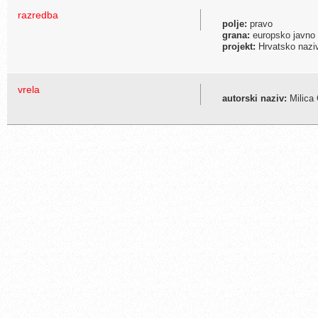
razredba
polje:
pravo
grana:
europsko javno 
projekt:
Hrvatsko naziv
vrela
autorski naziv:
Milica