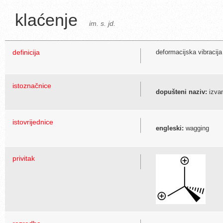
klaćenje
im. s. jd.
definicija
deformacijska vibracija
istoznačnice
dopušteni naziv:
izvan
istovrijednice
engleski:
wagging
privitak