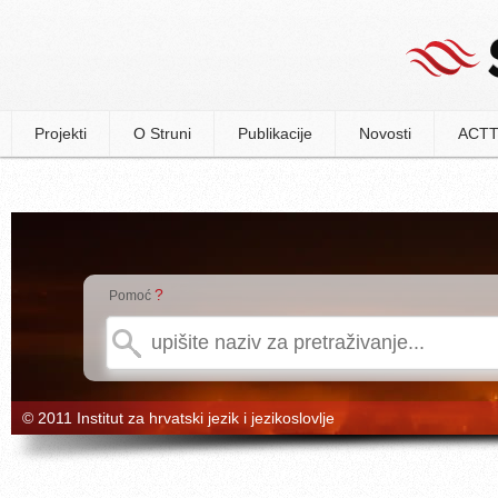
Projekti
O Struni
Publikacije
Novosti
ACTT
?
Pomoć
© 2011 Institut za hrvatski jezik i jezikoslovlje