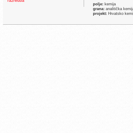
razredba
polje:
kemija
grana:
analitička kemij
projekt:
Hrvatsko kemijs