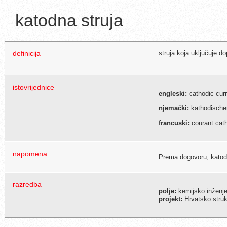
katodna struja
definicija
struja koja uključuje do
istovrijednice
engleski:
cathodic curr
njemački:
kathodische
francuski:
courant cat
napomena
Prema dogovoru, katodn
razredba
polje:
kemijsko inženje
projekt:
Hrvatsko struko