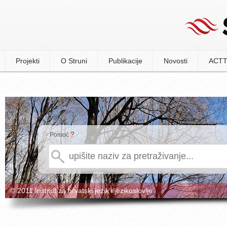
Projekti
O Struni
Publikacije
Novosti
ACTT
?
Pomoć
© 2011 Institut za hrvatski jezik i jezikoslovlje