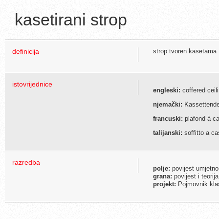
kasetirani strop
definicija
strop tvoren kasetama
istovrijednice
engleski:
coffered ceil
njemački:
Kassettend
francuski:
plafond à c
talijanski:
soffitto a ca
razredba
polje:
povijest umjetno
grana:
povijest i teorij
projekt:
Pojmovnik klas