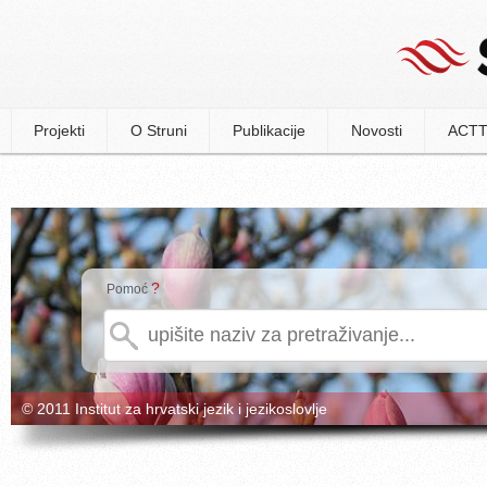
Projekti
O Struni
Publikacije
Novosti
ACTT
?
Pomoć
© 2011 Institut za hrvatski jezik i jezikoslovlje