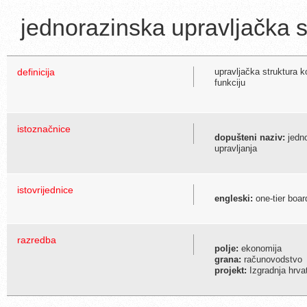
jednorazinska upravljačka s
definicija
upravljačka struktura k
funkciju
istoznačnice
dopušteni naziv:
jedno
upravljanja
istovrijednice
engleski:
one-tier boar
razredba
polje:
ekonomija
grana:
računovodstvo
projekt:
Izgradnja hrva