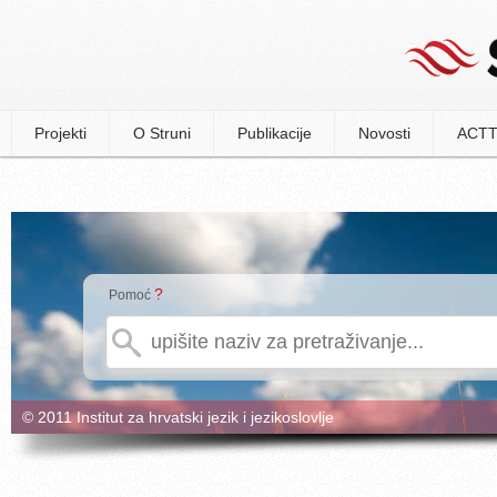
Projekti
O Struni
Publikacije
Novosti
ACTT
?
Pomoć
© 2011 Institut za hrvatski jezik i jezikoslovlje