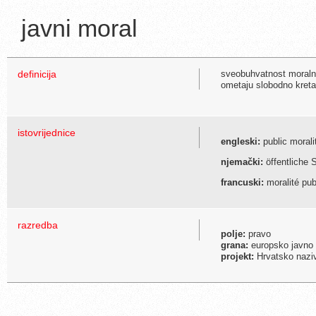
javni moral
definicija
sveobuhvatnost moralni
ometaju slobodno kreta
istovrijednice
engleski:
public morali
njemački:
öffentliche S
francuski:
moralité pub
razredba
polje:
pravo
grana:
europsko javno 
projekt:
Hrvatsko naziv