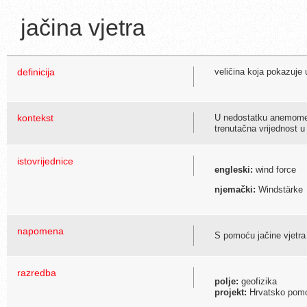
jačina vjetra
definicija
veličina koja pokazuje 
kontekst
U nedostatku anemometra
trenutačna vrijednost u 
istovrijednice
engleski:
wind force
njemački:
Windstärke
napomena
S pomoću jačine vjetra 
razredba
polje:
geofizika
projekt:
Hrvatsko pomor