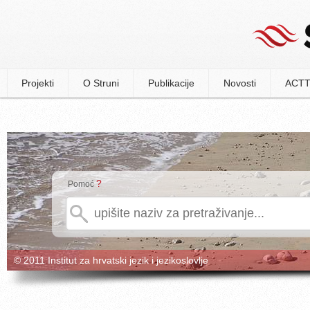
Projekti
O Struni
Publikacije
Novosti
ACTT
?
Pomoć
© 2011 Institut za hrvatski jezik i jezikoslovlje